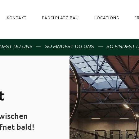
KONTAKT
PADELPLATZ BAU
LOCATIONS
F
NDEST DU UNS –– SO FINDEST DU UNS –– SO FINDEST 
t
zwischen
fnet bald!