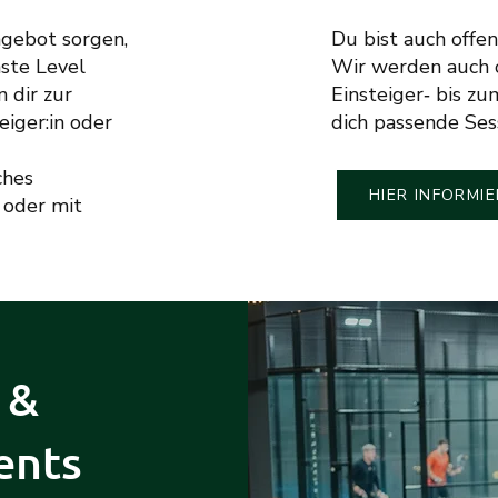
ngebot sorgen,
Du bist auch offen
ste Level
Wir werden auch 
 dir zur
Einsteiger‑ bis z
eiger:in oder
dich passende Ses
ches
HIER INFORMIE
 oder mit
 &
ents