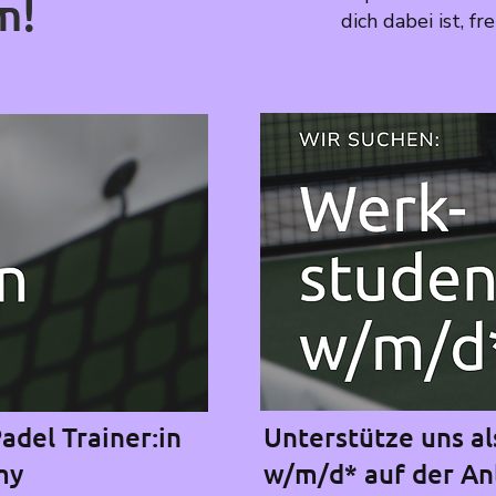
m!
dich dabei ist, f
adel Trainer:in
Unterstütze uns a
my
w/m/d* auf der An