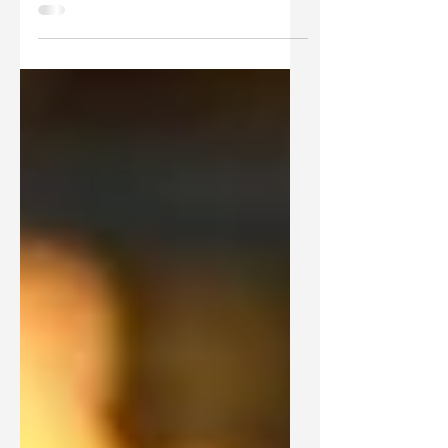
finden Vereine die richtige Padelplatz
Förderung für ihre neuen Padel Tennis
Plätze – mit Praxisbeispielen & Checkliste.