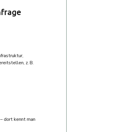
frage 
rastruktur, 
itstellen, z. B. 
 – dort kennt man 