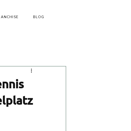
RANCHISE
BLOG
ennis
elplatz