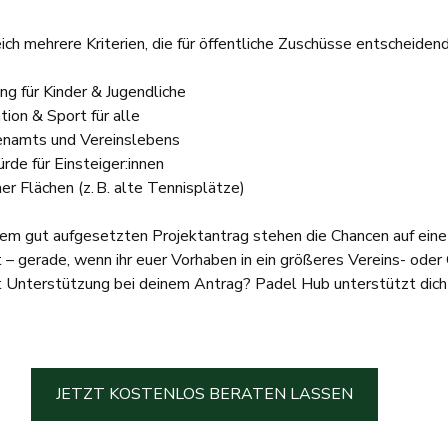
ich mehrere Kriterien, die für öffentliche Zuschüsse entscheidend
 für Kinder & Jugendliche
ion & Sport für alle
enamts und Vereinslebens
rde für Einsteiger:innen
r Flächen (z. B. alte Tennisplätze)
nem gut aufgesetzten Projektantrag stehen die Chancen auf eine
 – gerade, wenn ihr euer Vorhaben in ein größeres Vereins- oder
t Unterstützung bei deinem Antrag? Padel Hub unterstützt dich
JETZT KOSTENLOS BERATEN LASSEN